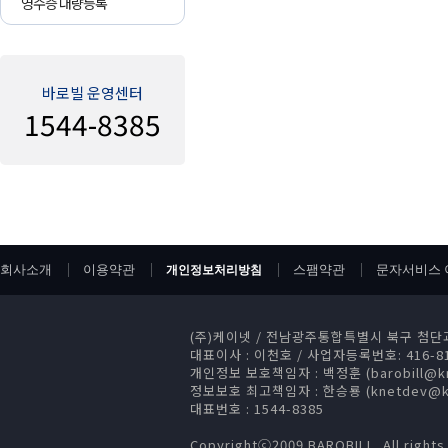
영수증 대량등록
바로빌 운영센터
1544-8385
회사소개
이용약관
스팸약관
문자서비스 
개인정보처리방침
(주)케이넷
/
전남광주통합특별시 북구 첨단과기로
대표이사 : 이천호
/
사업자등록번호: 416-81
개인정보 보호책임자 : 백정훈 (barobill@kn
정보보호 최고책임자 : 한승룡 (knetdev@kn
대표번호 : 1544-8385
Copyrightⓒ2009 BAROBILL. All rights