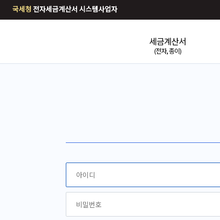
국세청
전자세금계산서 시스템사업자
세금계산서
(전자, 종이)