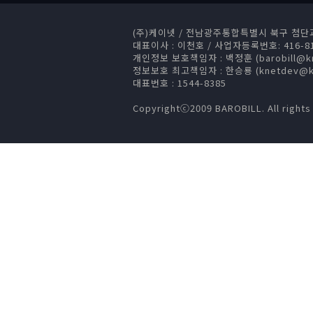
(주)케이넷
/
전남광주통합특별시 북구 첨단과기로
대표이사 : 이천호
/
사업자등록번호: 416-81
개인정보 보호책임자 : 백정훈 (barobill@kn
정보보호 최고책임자 : 한승룡 (knetdev@kn
대표번호 : 1544-8385
Copyrightⓒ2009 BAROBILL. All rights