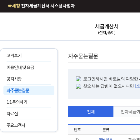
국세청
전자세금계산서 시스템사업자
세금계산서
(전자, 종이)
자주묻는질문
고객후기
이용안내 및 요금
공지사항
로그인하시면 바로빌의 다양한 서
찾으시는 답변이 없으시다면
1
자주묻는질문
1:1 문의하기
전체
전자세금
자료실
주요고객사
번호
분류
15
회원정보
회사/