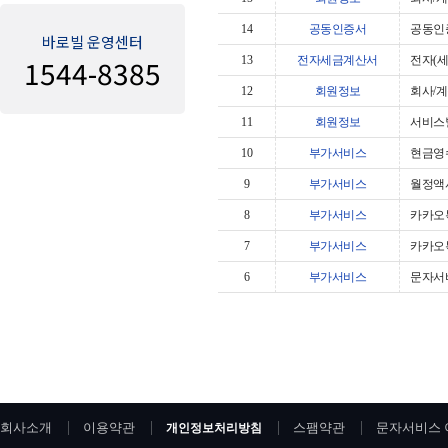
14
공동인증서
공동인
바로빌 운영센터
1544-8385
13
전자세금계산서
전자(
12
회원정보
회사/
11
회원정보
서비스
10
부가서비스
현금영
9
부가서비스
월정액
8
부가서비스
카카오
7
부가서비스
카카오
6
부가서비스
문자서
회사소개
이용약관
스팸약관
문자서비스 
개인정보처리방침