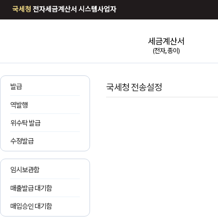
국세청
전자세금계산서 시스템사업자
세금계산서
(전자, 종이)
국세청 전송설정
발급
역발행
위수탁 발급
수정발급
임시보관함
매출발급 대기함
매입승인 대기함