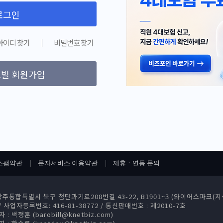
로그인
아이디 찾기
비밀번호 찾기
빌 회원가입
스팸약관
문자서비스 이용약관
제휴ㆍ연동 문의
주통합특별시 북구 첨단과기로208번길 43-22, B1901~3 (와이어스파크(
/
사업자등록번호: 416-81-38772
/
통신판매번호 : 제2010-7호
 백정훈 (barobill@knetbiz.com)